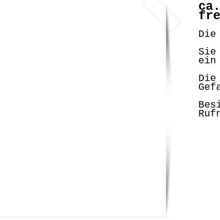
ca
fr
Die
Sie
ein
Die
Gef
Bes
Ruf