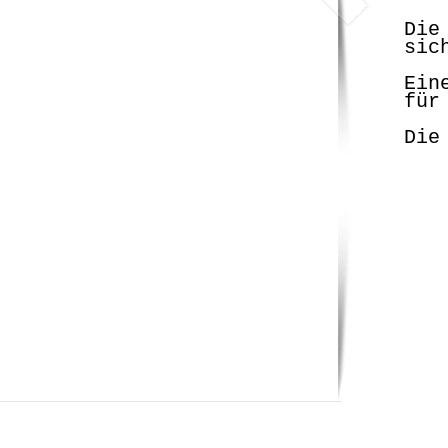
Die
sic
Ein
für
Die