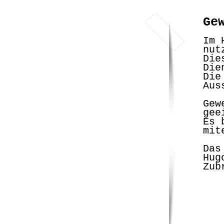
Ge
Im 
nut
Die
Die
Die
Aus
Gew
gee
Es 
mit
Das
Hug
Zub